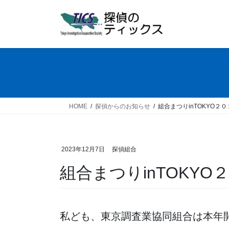
コ
ナ
ン
ビ
テ
ゲ
ン
ー
ツ
シ
へ
ョ
ス
ン
キ
に
ッ
移
HOME
探偵からのお知らせ
組合まつりinTOKYO２
プ
動
2023年12月7日
探偵組合
組合まつりinTOKY
私ども、東京調査業協同組合は本年開